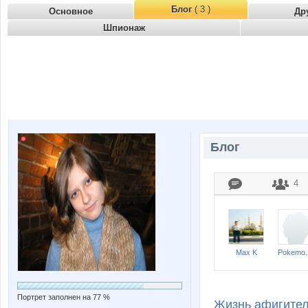
Блог
( 3 )
Основное
Др
Шпионаж
Блог
4
Max K
Pokemo
Портрет заполнен на 77 %
Жизнь афигител