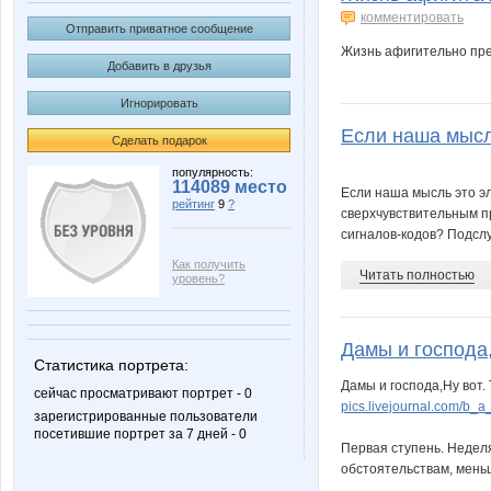
комментировать
Отправить приватное сообщение
Жизнь афигительно прек
Добавить в друзья
Игнорировать
Если наша мысль
Сделать подарок
популярность:
114089 место
Если наша мысль это э
рейтинг
9
?
сверхчувствительным п
сигналов-кодов? Подслу
Как получить
Читать полностью
уровень?
Дамы и господа,Н
Статистика портрета:
Дамы и господа,Ну вот. 
сейчас просматривают портрет - 0
pics.livejournal.com/b_
зарегистрированные пользователи
посетившие портрет за 7 дней - 0
Первая ступень. Неделя
обстоятельствам, меньше